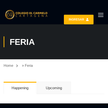
INGRESAR
FERIA
Home
»
Feria
Happening
Upcoming