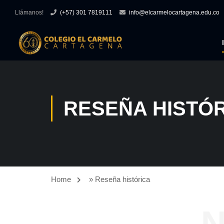
Llámanos!
(+57) 301 7819111
info@elcarmelocartagena.edu.co
RESEÑA HISTÓ
Home
»
Reseña histórica
N