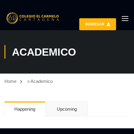
INGRESAR
ACADEMICO
Home
»
Academico
Happening
Upcoming